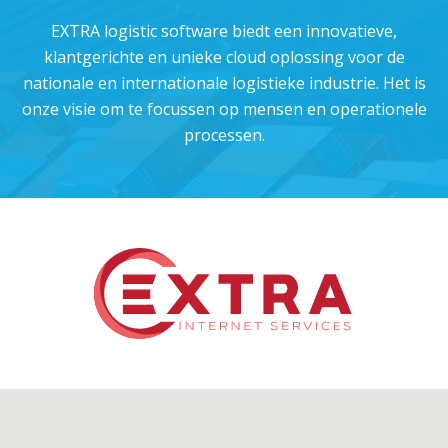
EXTRA logistic software biedt een innovatieve,
klantgerichte en unieke cloud oplossing voor de
nationale en internationale logistieke industrie. Het is
onze visie om te focussen op mensen en operationele
processen.